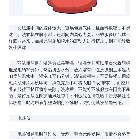
羽绒服中间的腔体较大，容易包裹气体，且面料致密，不易
透气。洗衣机在脱水时，短时间内离心力会让羽绒服像吹气球一
样膨胀起来，如果此时施加脱水的震动力进行挤压，则可能导致
发生爆炸。
羽绒服的最佳清洗方式是手洗，清洗之前可以用冷水将羽绒
服浸泡约20分钟，然后挤去水分，放入溶有中性洗涤剂且水温约
30度的温水中，浸泡10至15分钟；清洗过程中，不要搓揉，用软
毛刷或牙刷刷洗即可；刷洗完后不可将衣服拧成“麻花”，而应顺
着衣服往下挤压将水去除；洗净后，不能将羽绒服放在阳光下暴
晒，最好是放在阴凉通风处晾干；羽绒服在清洗晒干后形状往往
比较扁，此时用衣架整体拍打羽绒服，便可使其恢复蓬松感。
电热毯
电热毯通电时间过长、受潮、电热元件受损、质量不合格等