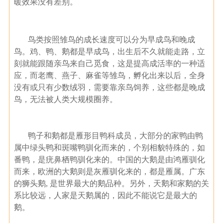
暖效果没有差别。
鸟类按照雏鸟的成长速度可以分为早成鸟和晚成
鸟。鸡、鸭、鹅都是早成鸟，出生后不久就能走路，立
刻就能跟随亲鸟来自己觅食，这是提高成活率的一种适
应，而老鹰、燕子、麻雀等雏鸟，孵化出来以后，全身
没有或只有少数绒羽，需要靠亲鸟饲养，这些都是晚成
鸟，无法被人类大规模圈养。
鸭子和鹅都是雁形目鸭科成员，大部分的家鸭由鸭
属中绿头鸭和斑嘴鸭驯化而来的，个别相貌特殊的，如
番鸭，是疣鼻栖鸭驯化来的。中国的大鹅是由鸿雁驯化
而来，欧洲的大鹅则是灰雁驯化来的，都是雁属。广东
的狮头鹅, 是世界最大的鹅品种。另外，天鹅和家鹅的关
系比较远，人家是天鹅属的，因此不能说它是最大的
鹅。