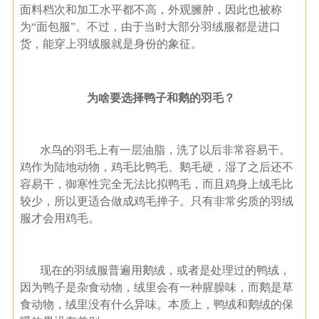
面料档次和加工水平都不高，外观臃肿，因此也被称
为“面包服”。不过，由于当时大部分羽绒服都是进口
货，能穿上羽绒服就是身份的象征。
为啥要选择鸭子和鹅的羽毛？
水鸟的羽毛上有一层油脂，洗了以后非常容易干。
鸡作为陆地动物，鸡毛比鸭毛、鹅毛硬，湿了之后还不
容易干，御寒性完全无法比拟鸭毛，而且鸡身上绒毛比
较少，所以更适合做成鸡毛掸子。只有非常劣质的羽绒
服才会用鸡毛。
现在的羽绒服普遍用鹅绒，或者是处理过的鸭绒，
因为鸭子是杂食动物，绒里会有一种腥臊味，而鹅是草
食动物，绒里没有什么异味。本质上，鸭绒和鹅绒的保