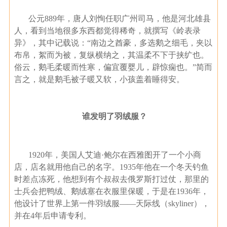
公元889年，唐人刘恂任职广州司马，他是河北雄县
人，看到当地很多东西都觉得稀奇，就撰写《岭表录
异》，其中记载说：“南边之酋豪，多选鹅之细毛，夹以
布帛，絮而为被，复纵横纳之，其温柔不下于挟纩也。
俗云，鹅毛柔暖而性寒，偏宜覆婴儿，辟惊痫也。”简而
言之，就是鹅毛被子暖又软，小孩盖着睡得安。
谁发明了羽绒服？
1920年，美国人艾迪·鲍尔在西雅图开了一个小商
店，店名就用他自己的名字。1935年他在一个冬天钓鱼
时差点冻死，他想到有个叔叔去俄罗斯打过仗，那里的
士兵会把鸭绒、鹅绒塞在衣服里保暖，于是在1936年，
他设计了世界上第一件羽绒服——天际线（skyliner），
并在4年后申请专利。