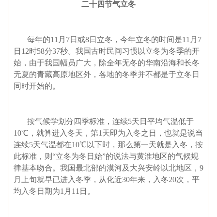
二十四节气立冬
每年的11月7日或8日立冬，今年立冬的时间是11月7
日12时58分37秒。我国古时民间习惯以立冬为冬季的开
始，由于我国幅员广大，除全年无冬的华南沿海和长冬
无夏的青藏高原地区外，各地的冬季并不都是于立冬日
同时开始的。
按气候学划分四季标准，连续5天日平均气温低于
10℃，就算进入冬天，第1天即为入冬之日，也就是说当
连续5天气温都在10℃以下时，那么第一天就是入冬，按
此标准，则“立冬为冬日始”的说法与黄淮地区的气候规
律基本吻合。我国最北部的漠河及大兴安岭以北地区，9
月上旬就早已进入冬季，从化近30年来，入冬20次，平
均入冬日期为1月11日。