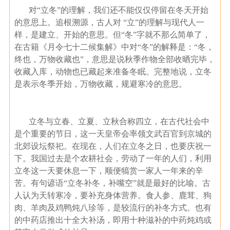
对“立冬”的理解，我们还不能仅仅停留在冬天开始
的意思上。追根溯源，古人对 “立”的理解与现代人一
样，是建立、开始的意思。但“冬”字就不那么简单了，
在古籍《月令七十二候集解》中对“冬”的解释是：“冬，
终也，万物收藏也”，意思是说秋季作物全部收晒完毕，
收藏入库，动物也已藏起来准备冬眠。完整地说，立冬
是表示冬季开始，万物收藏，规避寒冷的意思。
立冬与立春、立夏、立秋合称四立，在古代社会中
是个重要的节日，这一天皇帝会率领文武百官到京城的
北郊设坛祭祀。在现在，人们在立冬之日，也要庆祝一
下。我国过去是个农耕社会，劳动了一年的人们，利用
立冬这一天要休息一下，顺便犒赏一家人一年来的辛
苦。有句谚语“立冬补冬，补嘴空”就是最好的比喻。古
人认为天转寒冷，要补充身体营养。食人参、鹿茸、狗
肉、羊肉及鸡鸭炖八珍等，是较流行的补冬方式。也有
的中药店推出十全大补汤，即用十种滋补的中药炖鸡或