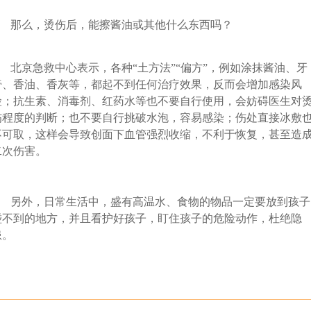
那么，烫伤后，能擦酱油或其他什么东西吗？
北京急救中心表示，各种“土方法”“偏方”，例如涂抹酱油、牙
膏、香油、香灰等，都起不到任何治疗效果，反而会增加感染风
险；抗生素、消毒剂、红药水等也不要自行使用，会妨碍医生对
伤程度的判断；也不要自行挑破水泡，容易感染；伤处直接冰敷
不可取，这样会导致创面下血管强烈收缩，不利于恢复，甚至造
二次伤害。
另外，日常生活中，盛有高温水、食物的物品一定要放到孩子
碰不到的地方，并且看护好孩子，盯住孩子的危险动作，杜绝隐
患。