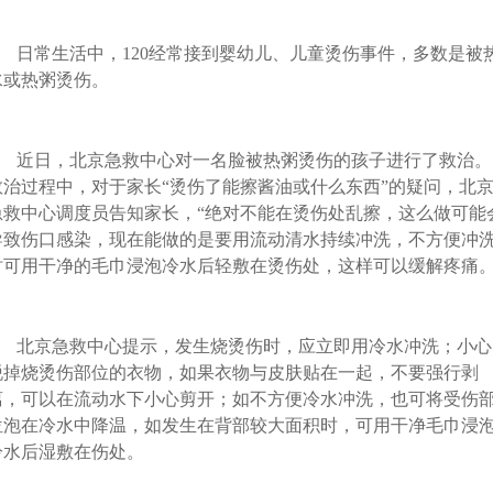
日常生活中，120经常接到婴幼儿、儿童烫伤事件，多数是被
水或热粥烫伤。
近日，北京急救中心对一名脸被热粥烫伤的孩子进行了救治。
救治过程中，对于家长“烫伤了能擦酱油或什么东西”的疑问，北
急救中心调度员告知家长，“绝对不能在烫伤处乱擦，这么做可能
导致伤口感染，现在能做的是要用流动清水持续冲洗，不方便冲
时可用干净的毛巾浸泡冷水后轻敷在烫伤处，这样可以缓解疼痛。
北京急救中心提示，发生烧烫伤时，应立即用冷水冲洗；小心
脱掉烧烫伤部位的衣物，如果衣物与皮肤贴在一起，不要强行剥
离，可以在流动水下小心剪开；如不方便冷水冲洗，也可将受伤
位泡在冷水中降温，如发生在背部较大面积时，可用干净毛巾浸
冷水后湿敷在伤处。