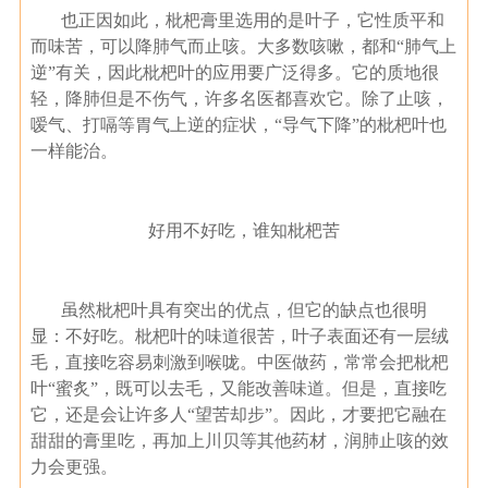
也正因如此，枇杷膏里选用的是叶子，它性质平和
而味苦，可以降肺气而止咳。大多数咳嗽，都和“肺气上
逆”有关，因此枇杷叶的应用要广泛得多。它的质地很
轻，降肺但是不伤气，许多名医都喜欢它。除了止咳，
嗳气、打嗝等胃气上逆的症状，“导气下降”的枇杷叶也
一样能治。
好用不好吃，谁知枇杷苦
虽然枇杷叶具有突出的优点，但它的缺点也很明
显：不好吃。枇杷叶的味道很苦，叶子表面还有一层绒
毛，直接吃容易刺激到喉咙。中医做药，常常会把枇杷
叶“蜜炙”，既可以去毛，又能改善味道。但是，直接吃
它，还是会让许多人“望苦却步”。因此，才要把它融在
甜甜的膏里吃，再加上川贝等其他药材，润肺止咳的效
力会更强。