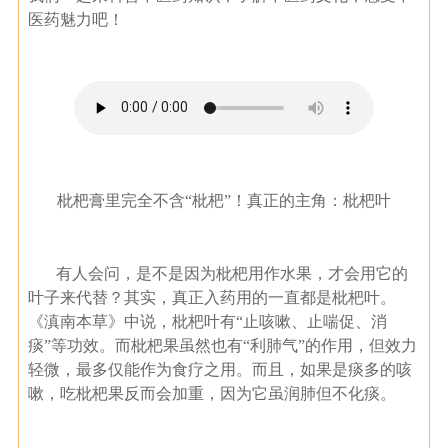
医药魅力吧！
枇杷膏里完全不含“枇杷”！真正的主角：枇杷叶
有人会问，是不是因为枇杷用作水果，才会用它的
叶子来代替？其实，真正入药用的一直都是枇杷叶。
《滇南本草》中说，枇杷叶有“止咳嗽、止喘促、消
痰”等功效。而枇杷果虽然也有“利肺气”的作用，但效力
轻微，最多仅能作为食疗之用。而且，如果是痰多的咳
嗽，吃枇杷果反而会加重，因为它虽润肺但不化痰。