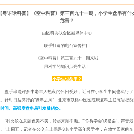
【粤语话科普】《空中科普》第三百九十一期，小学生盘串有什
危害？
由区科协联合区融媒体中心
联手打造的电台宣传栏目
《空中科普》第三百九十一期来啦
用科学的知识点亮生活！
小学生也盘串？
盘手串是许多中老年人热衷的休闲爱好，近日在小学生中间也流行了
来。针对日益盛行的“盘串之风”，北京市鼓楼中医医院康复科主任陈岩提醒
长时间、高强度盘串易引发腱鞘炎。
“我比较在意颜色美不美，转起来顺不顺。”“你得学会‘绕指柔’，声音最
听。”上周五，记者在公交车上偶遇3名小学高年级学生，在放学回家的车