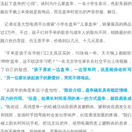
交流起了盘串的“心得”。谈到为什么要盘串，一名小学生表示，色彩美丽的
串戴在手腕上本身就是装饰品，而且盘串时发出的声音舒服、解压。
记者在某大型电商平台搜索“小学生盘串”“儿童盘串”，销量最高的商品
销过2万件。不过，孩子们对手串的取舍与成年人的取向不同，销路最好的
五颜六色仿菩提、仿玉质手串，价格则以几元、十几元居多。
“手串是孩子在学校门口文具店买的，10块钱一串。天天晚上都能听
她‘哗哗’盘串，这不耽误学习吧？”一名北京学生家长在社交平台上传视频，
达了自己的疑惑。
“孩子喜欢一边盘串，一边背单词，说是能保佑听写
对。”另一位家长谈起孩子的新爱好，哭笑不得地说。
“从医学的角度来说‘小盘怡性’。”
陈岩介绍，盘串确实具有稳定情绪、
解压力的作用。“但是，如果长时间采用的单一的方式盘串，就容易造成
。”
陈岩说，高强度单一的机械活动容易诱发腱鞘炎。腱鞘炎容易发生在
部和指部，发病时手指弯曲时会发出弹响声，出现逐渐加重的疼痛。“我们
常碰上因长时间玩手机、把玩文玩把件、使用电脑而患上腱鞘炎的患者，
者手指手腕疼痛、屈伸困难，严重的还会影响睡眠。”