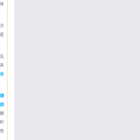
珠
月
是
见
表
全
缓
损
腕
时
患