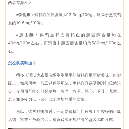
两者差异不大。
▪铁含量：
鲜鸭血的铁含量为13.3mg/100g，略高于盒装鸭
血的10.6mg/100g。
▪胆固醇：
鲜鸭血和盒装鸭血的胆固醇含量均在
40mg/100g左右，而鸡蛋中胆固醇含量约为580mg/100g左
右。
怎么购买鸭血？
很多人误以为农贸市场刚刚屠宰的鲜鸭血更新鲜美味，但实
际上，如果屠宰、加工过程不规范，生鸭血容易受到沙门氏菌污
染，食用后可能会引起发热、腹痛、腹泻、恶心、呕吐，儿童、
老人和免疫力低下者会出现更加严重的病情。
所以，购买鲜鸭血时，一定要选择门店环境卫生较好的正规
店铺。实在不放心的话，建议购买正规品牌的盒装鸭血豆腐。