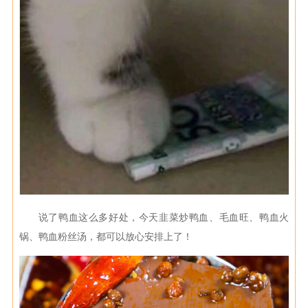
说了鸭血这么多好处，今天韭菜炒鸭血、毛血旺、鸭血火
锅、鸭血粉丝汤，都可以放心安排上了！