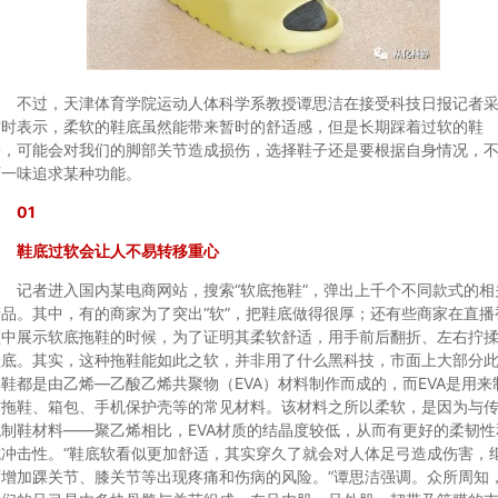
不过，天津体育学院运动人体科学系教授谭思洁在接受科技日报记者
访时表示，柔软的鞋底虽然能带来暂时的舒适感，但是长期踩着过软的鞋
子，可能会对我们的脚部关节造成损伤，选择鞋子还是要根据自身情况，
可一味追求某种功能。
01
鞋底过软会让人不易转移重心
记者进入国内某电商网站，搜索“软底拖鞋”，弹出上千个不同款式的相
产品。其中，有的商家为了突出“软”，把鞋底做得很厚；还有些商家在直播
频中展示软底拖鞋的时候，为了证明其柔软舒适，用手前后翻折、左右拧
鞋底。其实，这种拖鞋能如此之软，并非用了什么黑科技，市面上大部分
类鞋都是由乙烯—乙酸乙烯共聚物（EVA）材料制作而成的，而EVA是用来
作拖鞋、箱包、手机保护壳等的常见材料。该材料之所以柔软，是因为与
统制鞋材料——聚乙烯相比，EVA材质的结晶度较低，从而有更好的柔韧性
抗冲击性。“鞋底软看似更加舒适，其实穿久了就会对人体足弓造成伤害，
而增加踝关节、膝关节等出现疼痛和伤病的风险。”谭思洁强调。众所周知