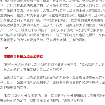
我们的足弓是由多块骨骼与关节组成，在足内肌、足外肌、韧带及筋膜的
撑下，共同维持形成的拱形结构。足弓像个避震器，可以缓冲人们行走、
跳时产生的冲击力。研究表明，人在正常行走时，足部需承受人体2倍至3
体重的负荷，在跑步时需承受人体5倍左右体重的负荷。在跳跃时，足部承
的负荷更是达到了体重的10倍。“与硬底的鞋相比，软底鞋的缓冲效果更好
可以吸收膝盖所受到的冲击力，减少关节压力，起到保护关节的作用。”谭
洁指出，“不过，鞋底过于软的鞋子，会让人在行走时不易进行重心的转移
太软的鞋底会削弱我们对足底的控制力，鞋子的不稳定性也随之增强，身
需要花费更多的力气来保持平衡，还会增大崴脚、扭脚的风险。”
02
需根据自身情况选合适的鞋
“选择一双合适的鞋，对于我们脚部的健康至关重要。”谭思洁建议，要
选一双合适的鞋，首先要确定自己足弓的类型。
如果是高弓足，因为足底接触地面的面积较小，就要选择缓震效果好
鞋子。反之，如果是低弓足或扁平足，则应着重选择支撑性较好的鞋子，
强对脚底中部的支撑。
“特别是处在生长发育期的儿童，其骨骼正在生长塑形阶段，穿鞋底过
的鞋会对他们的足弓、腿部造成明显的损害。”谭思洁提醒道。