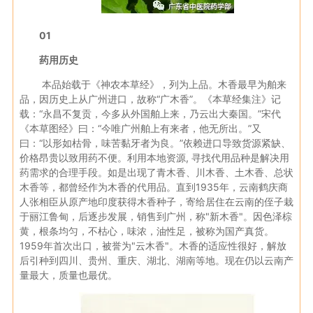
01
药用历史
本品始载于《神农本草经》，列为上品。木香最早为舶来
品，因历史上从广州进口，故称“广木香”。《本草经集注》记
载：“永昌不复贡，今多从外国舶上来，乃云出大秦国。”宋代
《本草图经》曰：“今唯广州舶上有来者，他无所出。”又
曰：“以形如枯骨，味苦黏牙者为良。”依赖进口导致货源紧缺、
价格昂贵以致用药不便。利用本地资源, 寻找代用品种是解决用
药需求的合理手段。如是出现了青木香、川木香、土木香、总状
木香等，都曾经作为木香的代用品。直到1935年，云南鹤庆商
人张相臣从原产地印度获得木香种子，寄给居住在云南的侄子栽
于丽江鲁甸，后逐步发展，销售到广州，称"新木香"。因色泽棕
黄，根条均匀，不枯心，味浓，油性足，被称为国产真货。
1959年首次出口，被誉为"云木香"。木香的适应性很好，解放
后引种到四川、贵州、重庆、湖北、湖南等地。现在仍以云南产
量最大，质量也最优。