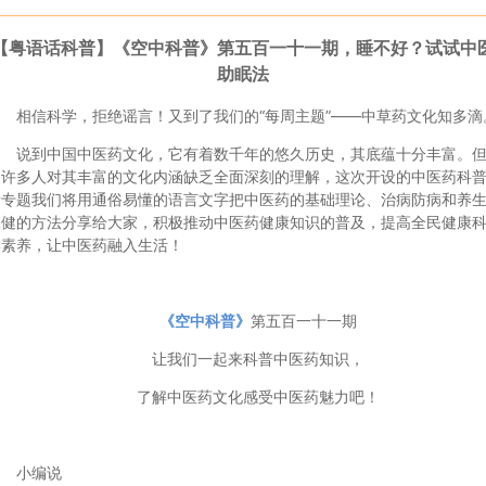
【粤语话科普】《空中科普》第五百一十一期，睡不好？试试中
助眠法
相信科学，拒绝谣言！又到了我们的“每周主题”——中草药文化知多滴
说到中国中医药文化，它有着数千年的悠久历史，其底蕴十分丰富。
是许多人对其丰富的文化内涵缺乏全面深刻的理解，这次开设的中医药科
新专题我们将用通俗易懂的语言文字把中医药的基础理论、治病防病和养
保健的方法分享给大家，积极推动中医药健康知识的普及，提高全民健康
学素养，让中医药融入生活！
《空中科普》
第五百一十一期
让我们一起来科普中医药知识，
了解中医药文化感受中医药魅力吧！
小编说