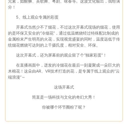
元素，如醒狮、英歌舞、粤剧、咏春等。这波文化输出，我给满
分！
5、线上观众专属的彩蛋
开幕式当然少不了烟花，不过这次开幕式现场的烟花，使用
的是环保又安全的“冷烟花”，通过低温燃烧经过特殊配比制成的
金属粉末产生明亮的火花，实现视觉盛宴的同时，温度远低于传
统烟花燃烧可达到的上千摄氏度，相对安全、环保。
这次开幕式，还为屏幕前的观众留了个“独家彩蛋”！
在直播画面中，迸发的冷烟花在最后一刻凝聚成一朵巨大的
木棉花！这朵由AR、VR技术打造的花，是专属于线上观众的“云
端浪漫”～
这场开幕式
简直是一场科技与文化的奇幻大秀！
你被哪个环节圈粉了呢？