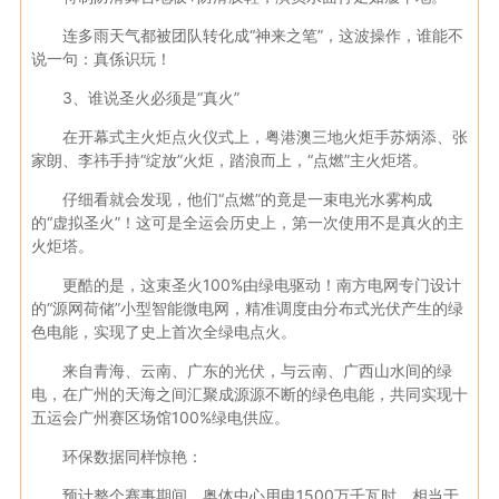
连多雨天气都被团队转化成“神来之笔”，这波操作，谁能不
说一句：真係识玩！
3、谁说圣火必须是“真火”
在开幕式主火炬点火仪式上，粤港澳三地火炬手苏炳添、张
家朗、李祎手持“绽放”火炬，踏浪而上，“点燃”主火炬塔。
仔细看就会发现，他们“点燃”的竟是一束电光水雾构成
的“虚拟圣火”！这可是全运会历史上，第一次使用不是真火的主
火炬塔。
更酷的是，这束圣火100%由绿电驱动！南方电网专门设计
的“源网荷储”小型智能微电网，精准调度由分布式光伏产生的绿
色电能，实现了史上首次全绿电点火。
来自青海、云南、广东的光伏，与云南、广西山水间的绿
电，在广州的天海之间汇聚成源源不断的绿色电能，共同实现十
五运会广州赛区场馆100%绿电供应。
环保数据同样惊艳：
预计整个赛事期间，奥体中心用电1500万千瓦时，相当于