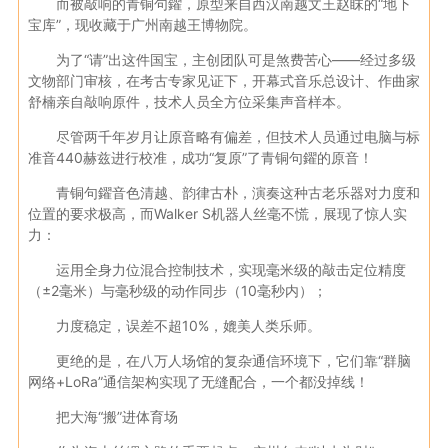
而被敲响的青铜句鑃，原型来自西汉南越文王赵眜的“地下
宝库”，现收藏于广州南越王博物院。
为了“请”出这件国宝，主创团队可是煞费苦心——经过多级
文物部门审核，在考古专家见证下，开幕式音乐总设计、作曲家
舒楠亲自敲响原件，技术人员全方位采集声音样本。
尽管两千年岁月让原音略有偏差，但技术人员通过电脑与标
准音440赫兹进行校准，成功“复原”了青铜句鑃的原音！
青铜句鑃音色清越、韵律古朴，演奏这种古老乐器对力度和
位置的要求极高，而Walker S机器人丝毫不慌，展现了惊人实
力：
运用全身力位混合控制技术，实现毫米级的敲击定位精度
（±2毫米）与毫秒级的动作同步（10毫秒内）；
力度稳定，误差不超10%，媲美人类乐师。
更绝的是，在八万人场馆的复杂通信环境下，它们靠“群脑
网络+LoRa”通信架构实现了无缝配合，一个都没掉线！
把大海“搬”进体育场