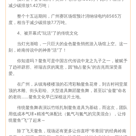
减少碳排放1.42万吨；
整个十五运期间，广州赛区场馆预计消纳绿电约8565万
度，相当于减少碳排放7.7万吨。
4、被开幕式“玩活”了的传统文化
当灯光渐暗，一只巨大的金色鳌鱼悄然游入场馆上空。这一
刻，岭南传说中的神兽“活”了！
你知道吗？鳌鱼可是中国古代传说中龙之九子之一，被赋予
了趋祥辟邪、祥瑞吉庆的寓意，因“独占鳌头”的吉兆而深受喜
爱。
在广州，从镇海楼楼顶的石湾彩釉鳌鱼花脊，到古村祠堂屋
顶的木雕、街头彩绘、大型道具舞蹈鳌鱼舞，甚至以“金鳌”命名
的老街……鳌鱼文化早已深植这片土地。
传统鳌鱼舞表演以竹纸扎制鳌鱼道具为基础，而这次，团队
用低成本气球+精准气体配比（氦气与氮气的完美混合），让传
统鳌鱼“飞”了起来～
除了飞天鳌鱼，现场还有更多让你直呼“爷青回”的经典岭南