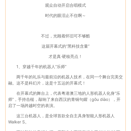
观众自动开启合唱模式
时代的眼泪止不住啊～
不过，光顾着怀旧可不够酷
这届开幕式的“黑科技含量”
才是真·硬核亮点！
1、穿越千年的机器人“乐师”
两千年的礼乐与最前沿的机器人技术，在同一个舞台完美交
融。这不是科幻片，这是十五运的开幕式！
在开幕式的舞台上，代表粤港澳三地的人形机器人化身“乐
师”，手持击槌，敲响了来自西汉的青铜句鑃（gōu diào），开
启了一场跨越时空的表演。
这三台机器人，是全球首款全自主具身智能人形机器人
Walker S。