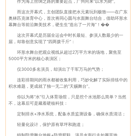
作为海上丝绸之路的重要起点，广州向来“以水为财”。
而这次开幕式，主创团队直接把水元素玩到极致——在广东
奥林匹克体育中心，首次将同心圆与水面舞台结合，借助环形水
幕舞台等前沿舞美技术，硬生生“造出了一片海”！��
这次开幕式是历届全运会中时长最短、参演人数最少的一
届，却靠创意实现了“四两拨千斤”：
环形水舞台把观众视线从超过2万平方米的场地，聚焦至
5000平方米的核心表演区；
仅3000多名演员，却演出了千军万马的气势；
连彩排期间的雨水都被收集利用，巧妙化解了实际排练中的
积水难题，更成就了独一无二的“天赐舞台”。
你以为将“水”引入体育场馆，只是挖个水池那么简单？当然
不，这幕后可是藏着硬核科技：
定制排水+净水系统，配备水质监测设备，确保水质清洁；
轻量化设计，保护原有草坪和跑道；
特制防滑舞台地板+防滑胶鞋，演员水面行走如履平地。