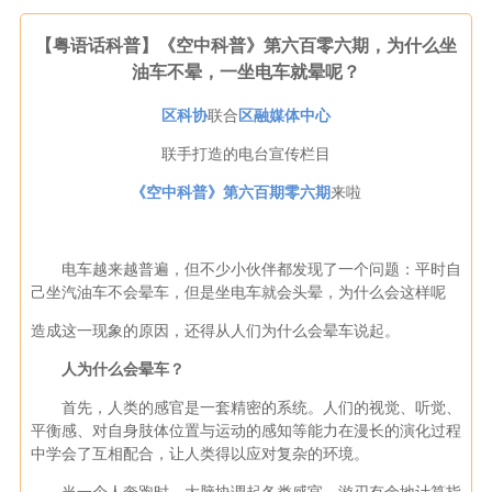
【粤语话科普】《空中科普》第六百零六期，为什么坐
油车不晕，一坐电车就晕呢？
区科协
联合
区融媒体中心
联手打造的电台宣传栏目
《空中科普》第六百期零六期
来啦
电车越来越普遍，但不少小伙伴都发现了一个问题：平时自
己坐汽油车不会晕车，但是坐电车就会头晕，为什么会这样呢
造成这一现象的原因，还得从人们为什么会晕车说起。
人为什么会晕车？
首先，人类的感官是一套精密的系统。人们的视觉、听觉、
平衡感、对自身肢体位置与运动的感知等能力在漫长的演化过程
中学会了互相配合，让人类得以应对复杂的环境。
当一个人奔跑时，大脑协调起各类感官，游刃有余地计算指