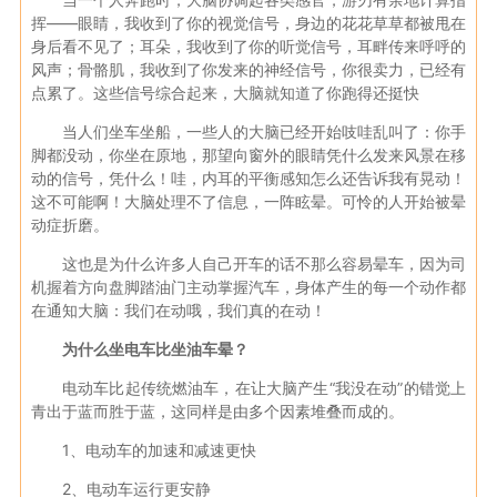
挥——眼睛，我收到了你的视觉信号，身边的花花草草都被甩在
身后看不见了；耳朵，我收到了你的听觉信号，耳畔传来呼呼的
风声；骨骼肌，我收到了你发来的神经信号，你很卖力，已经有
点累了。这些信号综合起来，大脑就知道了你跑得还挺快
当人们坐车坐船，一些人的大脑已经开始吱哇乱叫了：你手
脚都没动，你坐在原地，那望向窗外的眼睛凭什么发来风景在移
动的信号，凭什么！哇，内耳的平衡感知怎么还告诉我有晃动！
这不可能啊！大脑处理不了信息，一阵眩晕。可怜的人开始被晕
动症折磨。
这也是为什么许多人自己开车的话不那么容易晕车，因为司
机握着方向盘脚踏油门主动掌握汽车，身体产生的每一个动作都
在通知大脑：我们在动哦，我们真的在动！
为什么坐电车比坐油车晕？
电动车比起传统燃油车，在让大脑产生“我没在动”的错觉上
青出于蓝而胜于蓝，这同样是由多个因素堆叠而成的。
1、电动车的加速和减速更快
2、电动车运行更安静