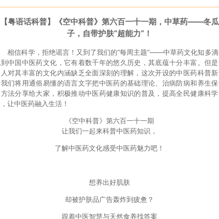
【粤语话科普】《空中科普》第六百一十一期，中草药——冬瓜
子，自带护肤“超能力”！
相信科学，拒绝谣言！又到了我们的“每周主题”——中草药文化知多滴
说到中国中医药文化，它有着数千年的悠久历史，其底蕴十分丰富。但是
多人对其丰富的文化内涵缺乏全面深刻的理解，这次开设的中医药科普新
题我们将用通俗易懂的语言文字把中医药的基础理论、治病防病和养生保
的方法分享给大家，积极推动中医药健康知识的普及，提高全民健康科学
养，让中医药融入生活！
《空中科普》第六百一十一期
让我们一起来科普中医药知识，
了解中医药文化感受中医药魅力吧！
想养出好肌肤
却被护肤品广告轰炸到疲惫？
跟着中医智慧与天然食养找答案