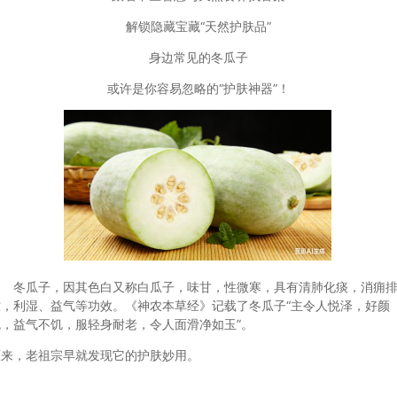
解锁隐藏宝藏“天然护肤品”
身边常见的冬瓜子
或许是你容易忽略的“护肤神器”！
冬瓜子，因其色白又称白瓜子，味甘，性微寒，具有清肺化痰，消痈
脓，利湿、益气等功效。《神农本草经》记载了冬瓜子“主令人悦泽，好颜
色，益气不饥，服轻身耐老，令人面滑净如玉”。
原来，老祖宗早就发现它的护肤妙用。