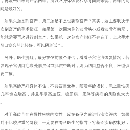
年，再混合喂养到产后两年。所以从身体恢复和孕育间隔来说，两年的间
时间是最好的。
如果头胎是剖宫产，第二胎是不是也要剖宫产？其实，这主要取决于
一次剖宫产的手术指征，如果第一次因为你的盆骨狭小或者盆骨有畸形，
可能就需要再次进行剖宫产。如果第一次剖宫产指征不存在了，上次手术
后切口愈合的比较好，可以阴道试产。
另外，医生提醒，最好在孕前做个评估，看看子宫疤痕恢复情况，若
查发现子宫切口疤痕处肌层薄或肌层中断时，则为切口愈合不良，应谨慎
虑要二孩。
如果高龄产妇身体不佳，不要盲目受孕。随着年龄增长，患上慢性疾
的几率也在增高，并且孕期高血压、糖尿病、肥胖等疾病的风险也大大
加。
对于高龄且存在慢性疾病的女性，应在备孕之前进行疾病评估，如果
病处于比较严重的阶段，一定要在专科医生的指导下将基础疾病控制好，