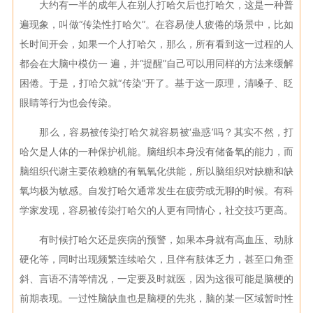
大约有一半的成年人在别人打哈欠后也打哈欠，这是一种普
遍现象，叫做“传染性打哈欠”。在容易使人疲倦的场景中，比如
长时间开会，如果一个人打哈欠，那么，所有看到这一过程的人
都会在大脑中模仿一 遍，并“提醒”自己可以用同样的方法来缓解
困倦。于是，打哈欠就“传染”开了。基于这一原理，清嗓子、眨
眼睛等行为也会传染。
那么，容易被传染打哈欠就容易被‘蛊惑’吗？其实不然，打
哈欠是人体的一种保护机能。脑组织本身没有储备氧的能力，而
脑组织代谢主要依赖糖的有氧氧化供能，所以脑组织对缺糖和缺
氧均极为敏感。自发打哈欠通常发生在疲劳或无聊的时候。有科
学家发现，容易被传染打哈欠的人更有同情心，社交技巧更高。
有时候打哈欠还是疾病的预警，如果本身就有高血压、动脉
硬化等，同时出现频繁连续哈欠，且伴有肢体乏力，甚至口角歪
斜、言语不清等情况，一定要及时就医，因为这很可能是脑梗的
前期表现。一过性脑缺血也是脑梗的先兆，脑的某一区域暂时性